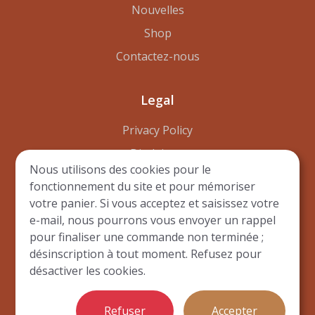
Nouvelles
Shop
Contactez-nous
Legal
Privacy Policy
Disclaimer
Nous utilisons des cookies pour le
Terms of Use
fonctionnement du site et pour mémoriser
votre panier. Si vous acceptez et saisissez votre
e-mail, nous pourrons vous envoyer un rappel
pour finaliser une commande non terminée ;
désinscription à tout moment. Refusez pour
© Copyright 2023 -Tous droits réservés par
par Byl
désactiver les cookies.
Préférences des cookies
Technologies LLC
. ·
Refuser
Accepter