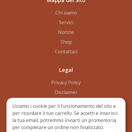
Mappa del Sito
Chi siamo
Servizi
Notizie
Shop
Contattaci
Legal
Privacy Policy
Disclaimer
Terms of Use
Usiamo i cookie per il funzionamento del sito e
per ricordare il tuo carrello. Se accetti e inserisci
la tua email, potremmo inviarti un promemoria
per completare un ordine non finalizzato;