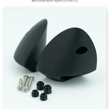
Alt
Kohlefaser Nylon 6 (PA6-CF)