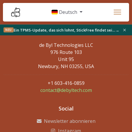
Deutsch
×
Ein TPMS-Update, das sich lohnt, StickFree findet sein Publikum und Neues auf der Werkbank
→
NEU
Kontaktdaten
de Byl Technologies LLC
976 Route 103
Unit 95
Newbury, NH 03255, USA
+1 603-416-0859
contact@debyltech.com
Social
Newsletter abonnieren
Instagram