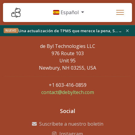
Español
×
Una actualización de TPMS que merece la pena, StickFree encuentra su público y algo nuevo en el banco
→
NUEVO
Información de contacto
de Byl Technologies LLC
976 Route 103
Unit 95
Newbury, NH 03255, USA
+1 603-416-0859
contact@debyltech.com
Social
Suscríbete a nuestro boletín
Instagram