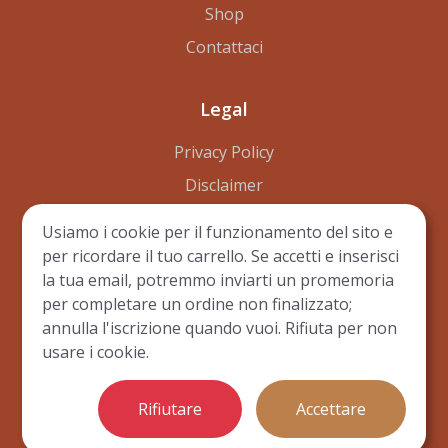
Shop
Contattaci
Legal
Privacy Policy
Disclaimer
Terms of Use
Usiamo i cookie per il funzionamento del sito e
per ricordare il tuo carrello. Se accetti e inserisci
la tua email, potremmo inviarti un promemoria
per completare un ordine non finalizzato;
annulla l'iscrizione quando vuoi. Rifiuta per non
© Copyright 2023 - Tutti i diritti riservati da
de Byl
usare i cookie.
Preferenze cookie
Technologies LLC
·
Rifiutare
Accettare