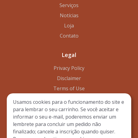
Serviços
Notícias
Loja
Contato
Legal
Privacy Policy
Disclaimer
Terms of Use
Usamos cookies para o funcionamento do site e
para lembrar o seu carrinho. Se você aceitar e
informar o seu e-mail, poderemos enviar um
© Copyright 2023 - Todos os Direitos Reservados por
lembrete para concluir um pedido não
Preferências de
finalizado; cancele a inscrição quando quiser.
de Byl Technologies LLC
·