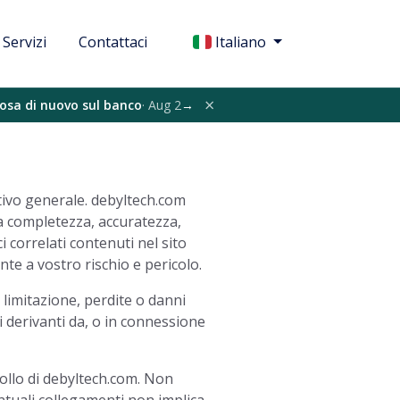
le
Servizi
Contattaci
Italiano
×
cosa di nuovo sul banco
· Aug 2
→
ivo generale. debyltech.com
la completezza, accuratezza,
ci correlati contenuti nel sito
te a vostro rischio e pericolo.
limitazione, perdite o danni
ti derivanti da, o in connessione
rollo di debyltech.com. Non