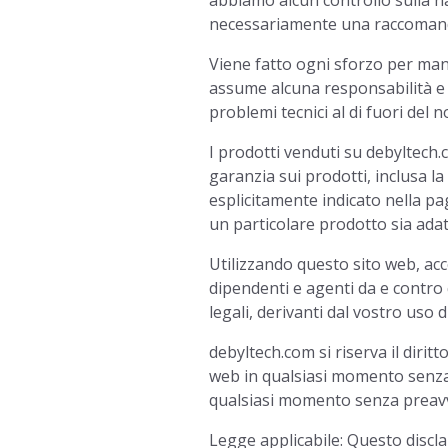
abbiamo alcun controllo sulla nat
necessariamente una raccomanda
Viene fatto ogni sforzo per man
assume alcuna responsabilità e
problemi tecnici al di fuori del n
I prodotti venduti su debyltech
garanzia sui prodotti, inclusa l
esplicitamente indicato nella pa
un particolare prodotto sia adat
Utilizzando questo sito web, acc
dipendenti e agenti da e contro 
legali, derivanti dal vostro uso
debyltech.com si riserva il diritt
web in qualsiasi momento senza pr
qualsiasi momento senza preavv
Legge applicabile: Questo disclai