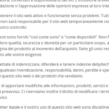
ura, contenuto e disponibilità di tali siti. L’inclusione di ev
zione o l’approvazione delle opinioni espresse al loro int
tenere il sito web attivo e funzionante senza problemi. Tutt
 non sarà responsabile per il sito web temporaneamente non
ostro controllo.
.com sono forniti “così come sono” e “come disponibili”. Non
a loro qualità, sicurezza o idoneità per un particolare scopo,
gina del prodotto al momento dell’acquisto. Siete gli unici r
to alle vostre esigenze.
ettate di indennizzare, difendere e tenere indenne debyltech.c
qualsiasi rivendicazione, responsabilità, danni, perdite e spe
 di questo sito web o dei prodotti che vendiamo.
o di apportare modifiche alle informazioni, prodotti, servizi e
eavviso. Ci riserviamo inoltre il diritto di modificare i term
iso.
mer legale e il vostro uso di questo sito web sono disciplina