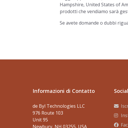
Hampshire, United States of Amer
prodotti che vendiamo sarà gest
Se avete domande o dubbi riguard
Informazioni di Contatto
Socia
de Byl Technologies LLC
Isc
976 Route 103
In
Unit 95
Fa
Newbury, NH 03255, USA