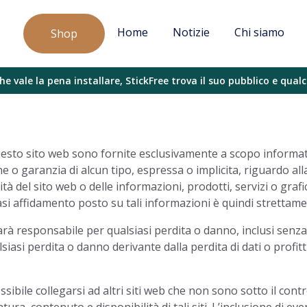
isclaimer Lega
Home
Notizie
Chi siamo
Shop
vale la pena installare, StickFree trova il suo pubblico e qual
uesto sito web sono fornite esclusivamente a scopo informat
e o garanzia di alcun tipo, espressa o implicita, riguardo al
lità del sito web o delle informazioni, prodotti, servizi o grafi
si affidamento posto su tali informazioni è quindi strettamen
à responsabile per qualsiasi perdita o danno, inclusi senza 
lsiasi perdita o danno derivante dalla perdita di dati o profit
sibile collegarsi ad altri siti web che non sono sotto il cont