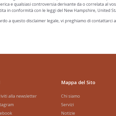
ica e qualsiasi controversia derivante da o correlata al vos
ita in conformità con le leggi del New Hampshire, United St
o a questo disclaimer legale, vi preghiamo di contattarci al
l
Mappa del Sito
riviti alla newsletter
Chi siamo
stagram
Servizi
cebook
Notizie