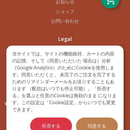
お知らせ
ショップ
お問い合わせ
Legal
Privacy Policy
当サイトでは、サイトの機能維持、カートの内容
の記憶、そして（同意いただいた 場合は）分析
Disclaimer
（Google Analytics）のためにCookieを使用しま
Terms of Use
す。同意いただくと、 未完了のご注文を完了する
ためのリマインダーメールをお送りすることもあ
ります （配信はいつでも停止可能）。「拒否す
る」を選ぶと任意のCookieは無効のまま になりま
す。この設定は「Cookie設定」からいつでも変更
© Copyright 2023 -
de Byl Technologies LLC
無断複写・
できます。
Cookie設定
転載を禁じます ·
拒否する
同意する