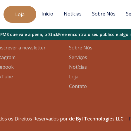
Início
Notícias
Sobre Nós
Se
Loja
l
Mapa do Site
MS que vale a pena, o StickFree encontra o seu público e algo
screver a newsletter
Sobre Nós
stagram
Serviços
cebook
Notícias
uTube
Loja
Contato
dos os Direitos Reservados por
de Byl Technologies LLC
·