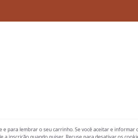
 e para lembrar o seu carrinho. Se você aceitar e informar
le a inscrição quando quiser. Recuse para desativar os cooki