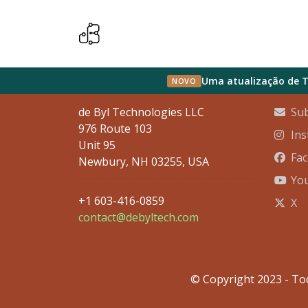
Informações de Contato
Socia
Uma atualização de TP
NOVO
de Byl Technologies LLC
Sub
976 Route 103
In
Unit 95
Fa
Newbury, NH 03255, USA
Yo
+1 603-416-0859
X
contact@debyltech.com
© Copyright 2023 - To