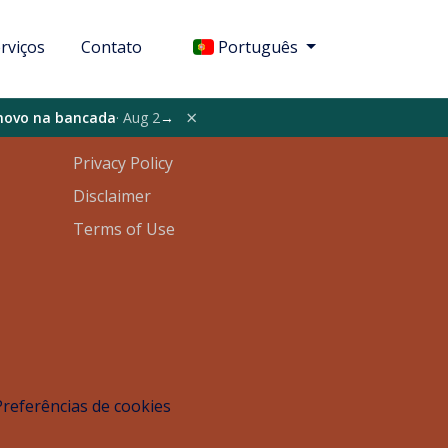
rviços
Contato
Português
Legal
×
 novo na bancada
· Aug 2
→
Privacy Policy
Disclaimer
Terms of Use
Preferências de cookies