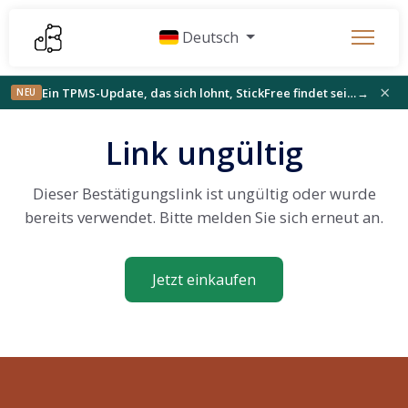
Deutsch
×
Ein TPMS-Update, das sich lohnt, StickFree findet sein Publikum und Neues auf der Werkbank
→
NEU
Link ungültig
Dieser Bestätigungslink ist ungültig oder wurde
bereits verwendet. Bitte melden Sie sich erneut an.
Jetzt einkaufen