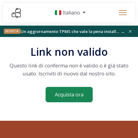
Italiano
×
Un aggiornamento TPMS che vale la pena installare, StickFree trova il suo pubblico e qualcosa di nuovo sul banco
→
NOVITÀ
Link non valido
Questo link di conferma non è valido o è già stato
usato. Iscriviti di nuovo dal nostro sito.
Acquista ora