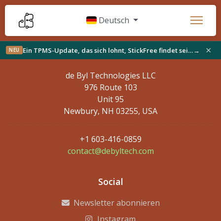
Deutsch
×
Ein TPMS-Update, das sich lohnt, StickFree findet sein Publikum und Neues auf der Werkbank
→
NEU
Kontaktdaten
de Byl Technologies LLC
976 Route 103
Unit 95
Newbury, NH 03255, USA
+1 603-416-0859
contact@debyltech.com
Social
Newsletter abonnieren
Instagram