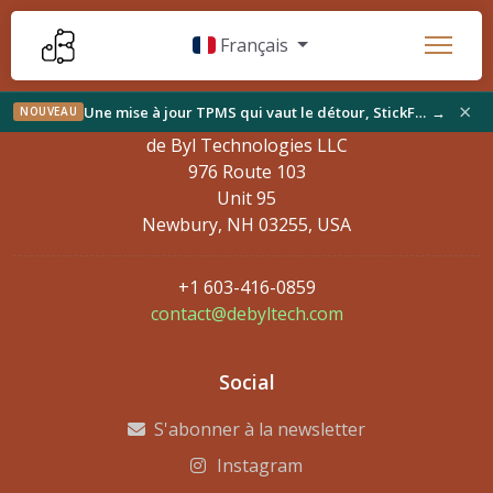
Français
×
Une mise à jour TPMS qui vaut le détour, StickFree trouve son public et du nouveau sur l'établi
→
NOUVEAU
de Byl Technologies LLC
976 Route 103
Unit 95
Newbury, NH 03255, USA
+1 603-416-0859
contact@debyltech.com
Social
S'abonner à la newsletter
Instagram