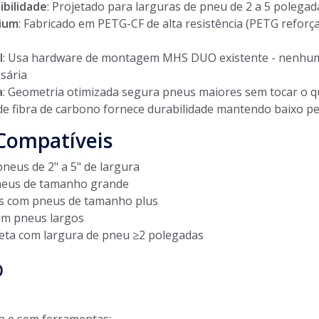
bilidade
: Projetado para larguras de pneu de 2 a 5 polega
mium
: Fabricado em PETG-CF de alta resistência (PETG reforç
l
: Usa hardware de montagem MHS DUO existente - nenhu
ssária
a
: Geometria otimizada segura pneus maiores sem tocar o qu
 de fibra de carbono fornece durabilidade mantendo baixo p
 Compatíveis
pneus de 2" a 5" de largura
neus de tamanho grande
s com pneus de tamanho plus
om pneus largos
leta com largura de pneu ≥2 polegadas
o