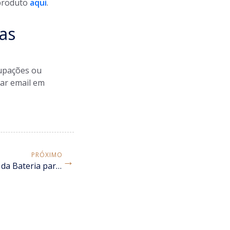
 produto
aqui
.
as
cupações ou
ar email em
PRÓXIMO
→
Novo Produto: Aba da Tampa da Bateria para Husqvarna eMTB