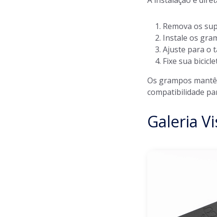
A instalação é dire
Remova os sup
Instale os gra
Ajuste para o 
Fixe sua bicicl
Os grampos mantêm
compatibilidade pa
Galeria Vi