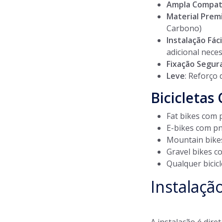
Ampla Compati
Material Pre
Carbono)
Instalação Fáci
adicional nece
Fixação Segur
Leve
: Reforço
Bicicletas
Fat bikes com 
E-bikes com p
Mountain bike
Gravel bikes c
Qualquer bicic
Instalaçã