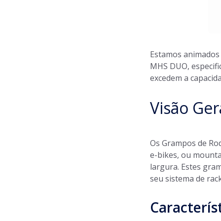
Estamos animados 
MHS DUO, especifi
excedem a capacid
Visão Ger
Os Grampos de Roda
e-bikes, ou mounta
largura. Estes gra
seu sistema de rac
Característ