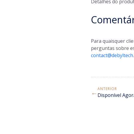
Detalhes do produt
Comentár
Para quaisquer cli
perguntas sobre e
contact@debyltech
ANTERIOR
←
Disponível Agor