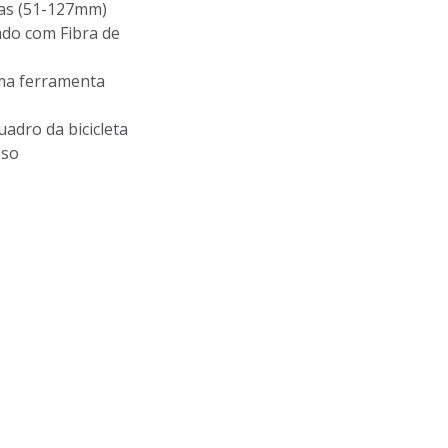
das (51-127mm)
ado com Fibra de
ma ferramenta
adro da bicicleta
eso